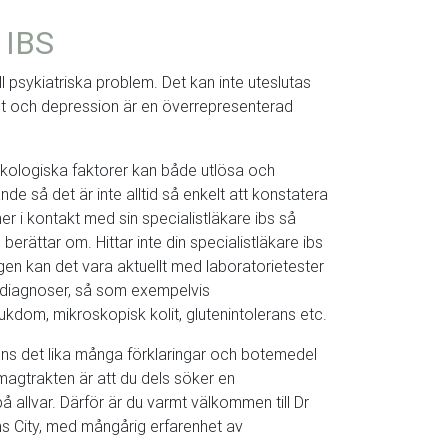
 IBS
till psykiatriska problem. Det kan inte uteslutas
est och depression är en överrepresenterad
Psykologiska faktorer kan både utlösa och
 så det är inte alltid så enkelt att konstatera
er i kontakt med sin specialistläkare ibs så
 berättar om. Hittar inte din specialistläkare ibs
ngen kan det vara aktuellt med laboratorietester
v diagnoser, så som exempelvis
ukdom, mikroskopisk kolit, glutenintolerans etc.
finns det lika många förklaringar och botemedel
magtrakten är att du dels söker en
 på allvar. Därför är du varmt välkommen till Dr
ms City, med mångårig erfarenhet av