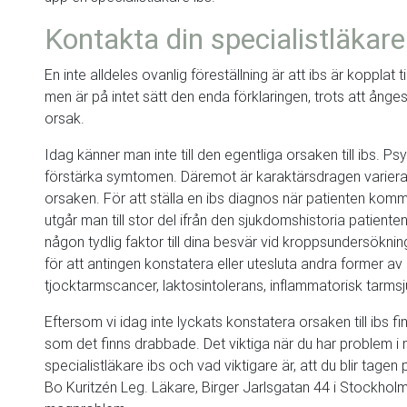
Kontakta din specialistläkare
En inte alldeles ovanlig föreställning är att ibs är kopplat 
men är på intet sätt den enda förklaringen, trots att ång
orsak.
Idag känner man inte till den egentliga orsaken till ibs. 
förstärka symtomen. Däremot är karaktärsdragen varierande
orsaken. För att ställa en ibs diagnos när patienten komm
utgår man till stor del ifrån den sjukdomshistoria patienten
någon tydlig faktor till dina besvär vid kroppsundersökni
för att antingen konstatera eller utesluta andra former a
tjocktarmscancer, laktosintolerans, inflammatorisk tarmsj
Eftersom vi idag inte lyckats konstatera orsaken till ibs 
som det finns drabbade. Det viktiga när du har problem i 
specialistläkare ibs och vad viktigare är, att du blir tagen
Bo Kuritzén Leg. Läkare, Birger Jarlsgatan 44 i Stockhol