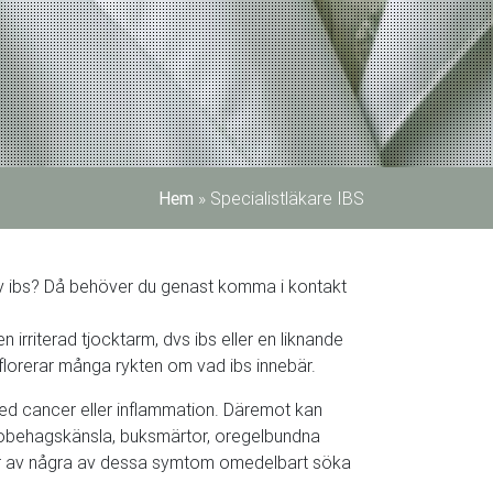
Hem
»
Specialistläkare IBS
v ibs? Då behöver du genast komma i kontakt
en irriterad tjocktarm, dvs ibs eller en liknande
 florerar många rykten om vad ibs innebär.
 med cancer eller inflammation. Däremot kan
obehagskänsla, buksmärtor, oregelbundna
er av några av dessa symtom omedelbart söka