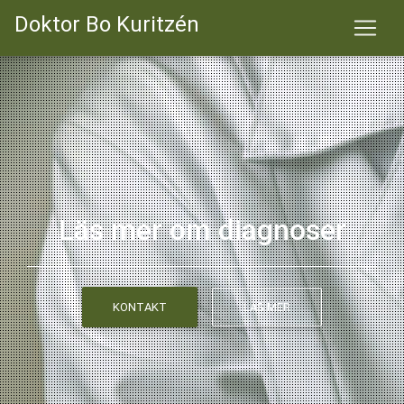
Doktor Bo Kuritzén
Läs mer om diagnoser
KONTAKT
LÄS MER