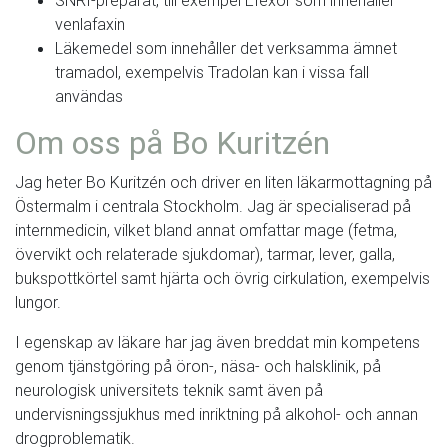
SNRI-preparat, till exempel Efexor som innehåller
venlafaxin
Läkemedel som innehåller det verksamma ämnet
tramadol, exempelvis Tradolan kan i vissa fall
användas
Om oss på Bo Kuritzén
Jag heter Bo Kuritzén och driver en liten läkarmottagning på
Östermalm i centrala Stockholm. Jag är specialiserad på
internmedicin, vilket bland annat omfattar mage (fetma,
övervikt och relaterade sjukdomar), tarmar, lever, galla,
bukspottkörtel samt hjärta och övrig cirkulation, exempelvis
lungor.
I egenskap av läkare har jag även breddat min kompetens
genom tjänstgöring på öron-, näsa- och halsklinik, på
neurologisk universitets teknik samt även på
undervisningssjukhus med inriktning på alkohol- och annan
drogproblematik.