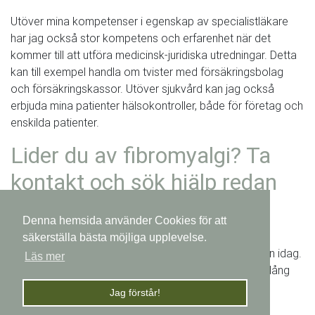
Utöver mina kompetenser i egenskap av specialistläkare
har jag också stor kompetens och erfarenhet när det
kommer till att utföra medicinsk-juridiska utredningar. Detta
kan till exempel handla om tvister med försäkringsbolag
och försäkringskassor. Utöver sjukvård kan jag också
erbjuda mina patienter hälsokontroller, både för företag och
enskilda patienter.
Lider du av fibromyalgi? Ta
kontakt och sök hjälp redan
idag
Denna hemsida använder Cookies för att
Om du lider av- eller misstänker att du kanske lider av
säkerställa bästa möjliga upplevelse.
fibromyalgi, ta då kontakt med mig, Bo Kuritzén, redan idag.
Läs mer
Jag är expert på behandling av fibromyalgi och med lång
erfarenhet inom sjukvården ser vi till att hitta en
Jag förstår!
behandlingsmetod som passar dig bäst.