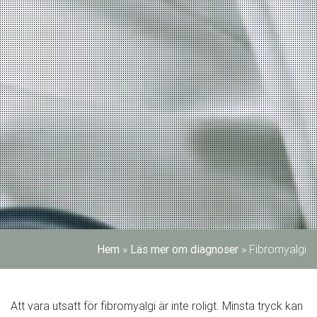
Hem
»
Läs mer om diagnoser
»
Fibromyalgi
Att vara utsatt för fibromyalgi är inte roligt. Minsta tryck kan