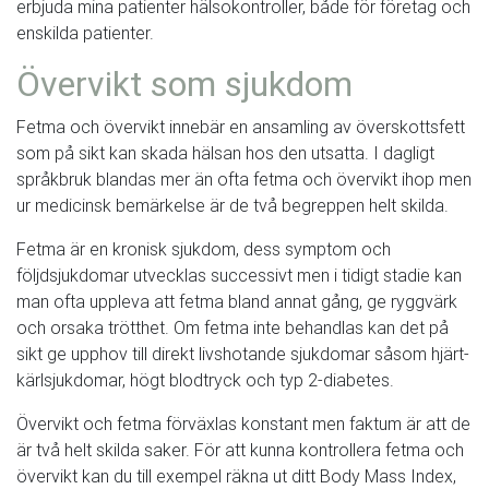
erbjuda mina patienter hälsokontroller, både för företag och
enskilda patienter.
Övervikt som sjukdom
Fetma och övervikt innebär en ansamling av överskottsfett
som på sikt kan skada hälsan hos den utsatta. I dagligt
språkbruk blandas mer än ofta fetma och övervikt ihop men
ur medicinsk bemärkelse är de två begreppen helt skilda.
Fetma är en kronisk sjukdom, dess symptom och
följdsjukdomar utvecklas successivt men i tidigt stadie kan
man ofta uppleva att fetma bland annat gång, ge ryggvärk
och orsaka trötthet. Om fetma inte behandlas kan det på
sikt ge upphov till direkt livshotande sjukdomar såsom hjärt-
kärlsjukdomar, högt blodtryck och typ 2-diabetes.
Övervikt och fetma förväxlas konstant men faktum är att de
är två helt skilda saker. För att kunna kontrollera fetma och
övervikt kan du till exempel räkna ut ditt Body Mass Index,