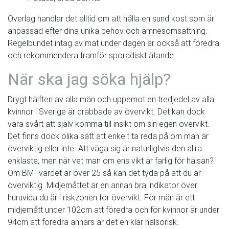
Överlag handlar det alltid om att hålla en sund kost som är
anpassad efter dina unika behov och ämnesomsättning.
Regelbundet intag av mat under dagen är också att föredra
och rekommendera framför sporadiskt ätande.
När ska jag söka hjälp?
Drygt hälften av alla män och uppemot en tredjedel av alla
kvinnor i Sverige är drabbade av övervikt. Det kan dock
vara svårt att själv komma till insikt om sin egen övervikt.
Det finns dock olika sätt att enkelt ta reda på om man är
överviktig eller inte. Att väga sig är naturligtvis den allra
enklaste, men när vet man om ens vikt är farlig för hälsan?
Om BMI-värdet är över 25 så kan det tyda på att du är
överviktig. Midjemåttet är en annan bra indikator över
huruvida du är i riskzonen för övervikt. För män är ett
midjemått under 102cm att föredra och för kvinnor är under
94cm att föredra annars är det en klar hälsorisk.