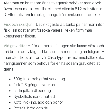
Äter man en kost som är helt vegansk behöver man dock
även konsumera kosttillskott med vitamin B12 och vitamin
D. Alternativt en tillräcklig mängd från berikande produkter.
Fisk och skaldjur
– Det viktigaste att tänka på när man inför
fisk i sin kost är att försöka variera i vilken form man
konsumerar fisken.
Vid graviditet
– För att barnet i magen ska kunna växa och
må bra är det viktigt att konsumera mer näring än tidigare –
man äter trots allt för två. Olika typer av mat innehåller olika
näringsämnen som behövs för en hälsosam graviditet, ät
gärna:
500g frukt och grönt varje dag
Fisk 2-3 gånger i veckan
Lättmjölk, 5 dl per dag
Nyckelhålsmärkt matfett
Kött, kyckling, ägg och bönor
Potatis, bröd och ris