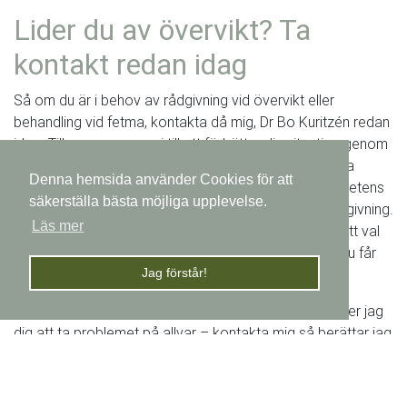
Lider du av övervikt? Ta
kontakt redan idag
Så om du är i behov av rådgivning vid övervikt eller
behandling vid fetma, kontakta då mig, Dr Bo Kuritzén redan
idag. Tillsammans ser vi till att förbättra din situation genom
snabb och personlig vård och behandling.Utöver mina
Denna hemsida använder Cookies för att
yrkesmässigt långa erfarenheter och min goda kompetens
säkerställa bästa möjliga upplevelse.
är jag även skicklig när det kommer till medicinsk rådgivning.
Läs mer
Det är centralt att du som patient känner dig trygg i ditt val
av vår läkarmottagning och du ska kunna lita på att du får
Jag förstår!
den vård du behöver, när du behöver den.
Övervikt är en hälsofara för dig och ditt liv. Därför råder jag
dig att ta problemet på allvar – kontakta mig så berättar jag
hur jag kan hjälpa dig.
Välkommen!