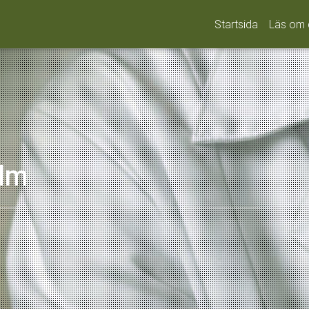
Startsida
Läs om 
olm