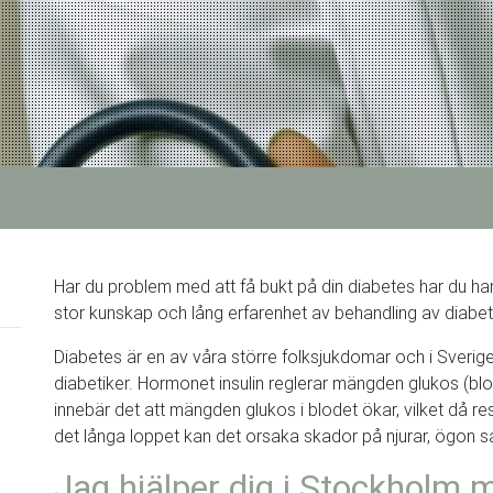
Har du problem med att få bukt på din diabetes har du ham
stor kunskap och lång erfarenhet av behandling av diabe
Diabetes är en av våra större folksjukdomar och i Sverig
diabetiker. Hormonet insulin reglerar mängden glukos (bl
innebär det att mängden glukos i blodet ökar, vilket då resu
det långa loppet kan det orsaka skador på njurar, ögon sa
Jag hjälper dig i Stockholm 