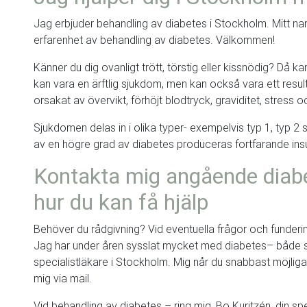
Jag erbjuder behandling av diabetes i Stockholm. Mitt nam
erfarenhet av behandling av diabetes. Välkommen!
Känner du dig ovanligt trött, törstig eller kissnödig? Då k
kan vara en ärftlig sjukdom, men kan också vara ett result
orsakat av övervikt, förhöjt blodtryck, graviditet, stress o
Sjukdomen delas in i olika typer- exempelvis typ 1, typ 2
av en högre grad av diabetes produceras fortfarande insuli
Kontakta mig angående diab
hur du kan få hjälp
Behöver du rådgivning? Vid eventuella frågor och funderin
Jag har under åren sysslat mycket med diabetes– både 
specialistläkare i Stockholm. Mig når du snabbast möjligas
mig via mail.
Vid behandling av diabetes – ring mig, Bo Kuritzén, din spe