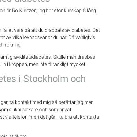
n är Bo Kuritzén, jag har stor kunskap & lång
an fallet vara så att du drabbats av diabetes. Det
at av vilka levnadsvanor du har. Då vanligtvis
ch rökning.
 samt graviditetsdiabetes. Skulle man drabbas
n i kroppen, men inte tillräckligt mycket.
etes i Stockholm och
gar, ta kontakt med mig så berättar jag mer.
som sjukhusläkare och som privat
t via telefon, men det går lika bra att kontakta
cialistläkare!