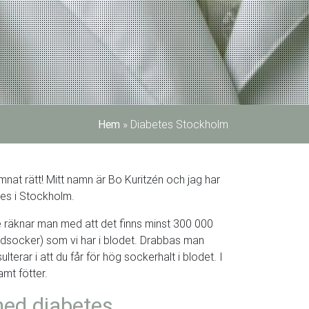
Hem
»
Diabetes Stockholm
nat rätt! Mitt namn är Bo Kuritzén och jag har
tes i Stockholm.
e räknar man med att det finns minst 300 000
odsocker) som vi har i blodet. Drabbas man
lterar i att du får för hög sockerhalt i blodet. I
mt fötter.
med diabetes