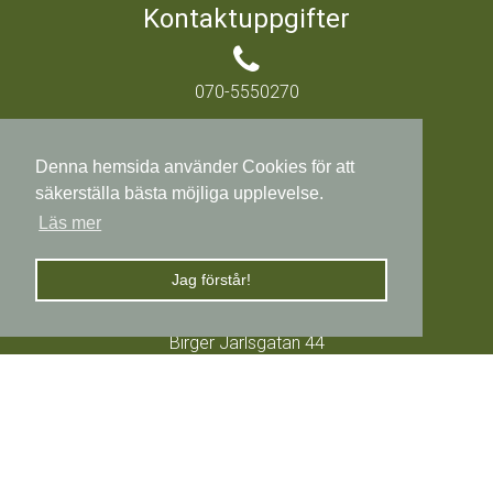
Kontaktuppgifter
070-5550270
Denna hemsida använder Cookies för att
bo@kuritzen.se
säkerställa bästa möjliga upplevelse.
Läs mer
Adress
Jag förstår!
Birger Jarlsgatan 44
114 29, Stockholm
© 2019 Copyright:
kuritzen.se