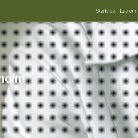
Startsida
Läs om 
kholm